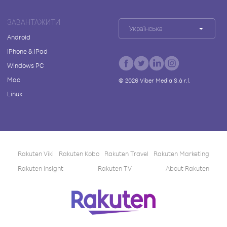
ЗАВАНТАЖИТИ
Українська
Android
iPhone & iPad
Windows PC
Mac
©
2026
Viber Media S.à r.l.
Linux
Rakuten Viki
Rakuten Kobo
Rakuten Travel
Rakuten Marketing
Rakuten Insight
Rakuten TV
About Rakuten