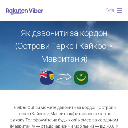
Вхід
Togg
navig
Як дзвонити за кордон
(Острови Теркс і Кайкос >
Мавританія)
Із Viber Out ви можете дзвонити за кордон (Острови
Теркс і Кайкос > Мавританія) із високою якістю
зв'язку.
Телефонуйте на будь-який номер за кордоном
(Мавританія) — стаціонарний чи мобільний — від 70.0 ¢