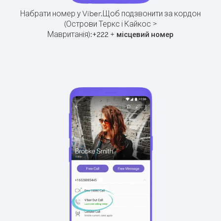
Набрати номер у Viber.
Щоб подзвонити за кордон
(Острови Теркс і Кайкос >
Мавританія):
+
+
222
місцевий номер