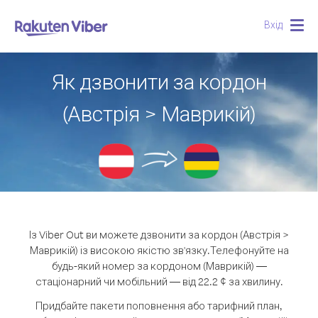
Вхід
Togg
navig
Як дзвонити за кордон
(Австрія > Маврикій)
Із Viber Out ви можете дзвонити за кордон (Австрія >
Маврикій) із високою якістю зв'язку.
Телефонуйте на
будь-який номер за кордоном (Маврикій) —
стаціонарний чи мобільний — від 22.2 ¢ за хвилину.
Придбайте пакети поповнення або тарифний план,