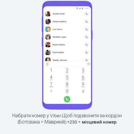
Набрати номер у Viber.
Щоб подзвонити за кордон
(Ботсвана > Маврикій):
+
+
230
місцевий номер