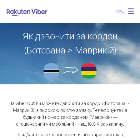
Вхід
Togg
navig
Як дзвонити за кордон
(Ботсвана > Маврикій)
Із Viber Out ви можете дзвонити за кордон (Ботсвана >
Маврикій) із високою якістю зв'язку.
Телефонуйте на
будь-який номер за кордоном (Маврикій) —
стаціонарний чи мобільний — від 18.5 ¢ за хвилину.
Придбайте пакети поповнення або тарифний план,