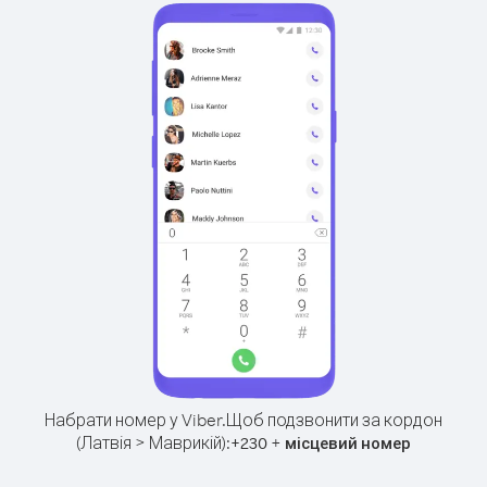
Набрати номер у Viber.
Щоб подзвонити за кордон
(Латвія > Маврикій):
+
+
230
місцевий номер