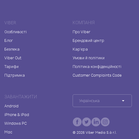
VIBER
КОМПАНІЯ
Особливості
Про Viber
Блог
Брендовий центр
Безпека
Кар'єра
Viber Out
Умови й політики
Тарифи
Політика конфіденційності
Підтримка
Customer Complaints Code
ЗАВАНТАЖИТИ
Українська
Android
iPhone & iPad
Windows PC
Mac
©
2026
Viber Media S.à r.l.