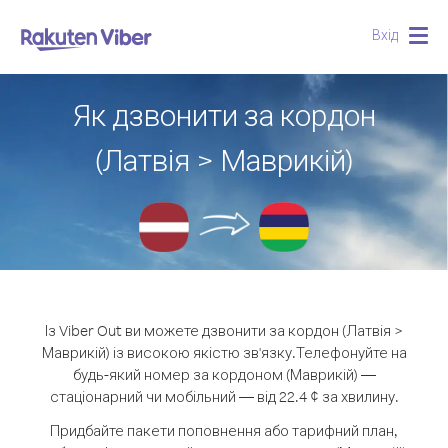
Вхід
Togg
navig
Як дзвонити за кордон
(Латвія > Маврикій)
Із Viber Out ви можете дзвонити за кордон (Латвія >
Маврикій) із високою якістю зв'язку.
Телефонуйте на
будь-який номер за кордоном (Маврикій) —
стаціонарний чи мобільний — від 22.4 ¢ за хвилину.
Придбайте пакети поповнення або тарифний план,