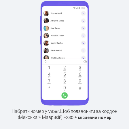
Набрати номер у Viber.
Щоб подзвонити за кордон
(Мексика > Маврикій):
+
+
230
місцевий номер