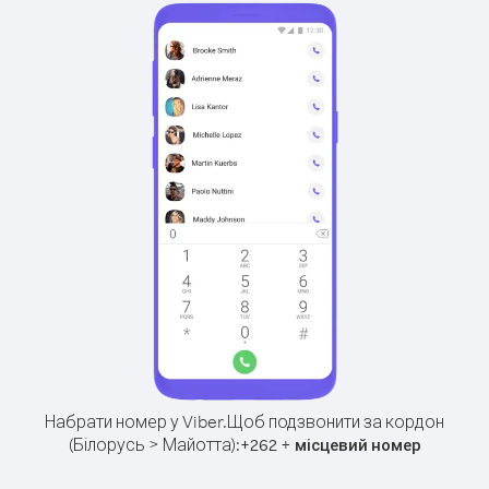
Набрати номер у Viber.
Щоб подзвонити за кордон
(Білорусь > Майотта):
+
+
262
місцевий номер