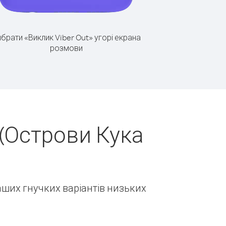
брати «Виклик Viber Out» угорі екрана
розмови
(Острови Кука
наших гнучких варіантів низьких