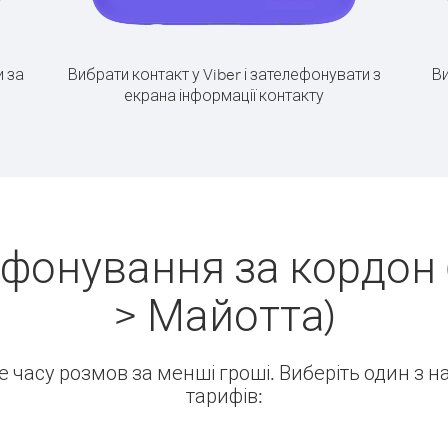
 за
Вибрати контакт у Viber і зателефонувати з
Ви
екрана інформації контакту
ефонування за кордон 
> Майотта)
ше часу розмов за менші гроші. Виберіть один з 
тарифів: