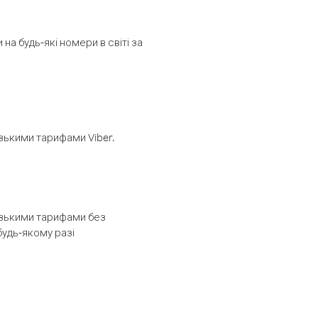
а будь-які номери в світі за
изькими тарифами Viber.
низькими тарифами без
будь-якому разі