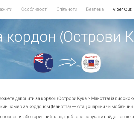
ажити
Особливості
Спільноти
Безпека
Viber Out
а кордон (Острови К
и можете дзвонити за кордон (Острови Кука > Майотта) із високою 
кий номер за кордоном (Майотта) — стаціонарний чи мобільний — 
поповнення або тарифний план, щоб телефонувати найдешевше за