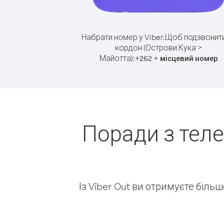
Набрати номер у Viber.
Щоб подзвонити
кордон (Острови Кука >
Майотта):
+
+
262
місцевий номер
Поради з тел
Із Viber Out ви отримуєте біль