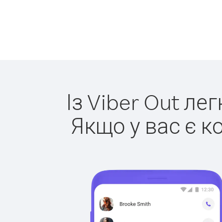
Із Viber Out ле
Якщо у вас є к