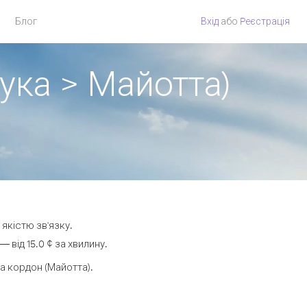
Блог
Вхід
або
Pеєстрація
ука > Майотта)
якістю зв'язку.
від 15.0 ¢ за хвилину.
 кордон (Майотта).