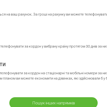
ся на ваш рахунок. За гроші на рахунку ви можете телефонувати н
елефонувати за кордон у вибрану країну протягом 30 днів за н
ти
телефонувати за кордон на стаціонарні та мобільні номери за 
м планом ви можете економити на дзвінках, які здійснювали б у 
Пошук інших напрямків