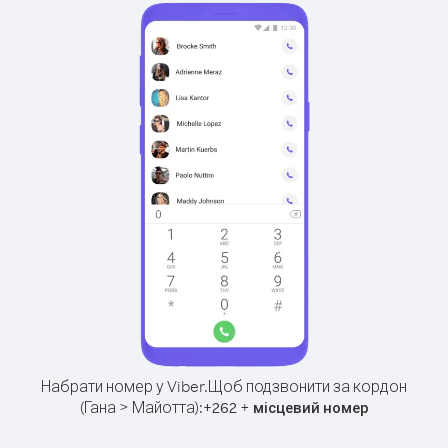
Набрати номер у Viber.
Щоб подзвонити за кордон
(Гана > Майотта):
+
+
262
місцевий номер