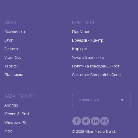
VIBER
КОМПАНІЯ
Особливості
Про Viber
Блог
Брендовий центр
Безпека
Кар'єра
Viber Out
Умови й політики
Тарифи
Політика конфіденційності
Підтримка
Customer Complaints Code
ЗАВАНТАЖИТИ
Українська
Android
iPhone & iPad
Windows PC
Mac
©
2026
Viber Media S.à r.l.