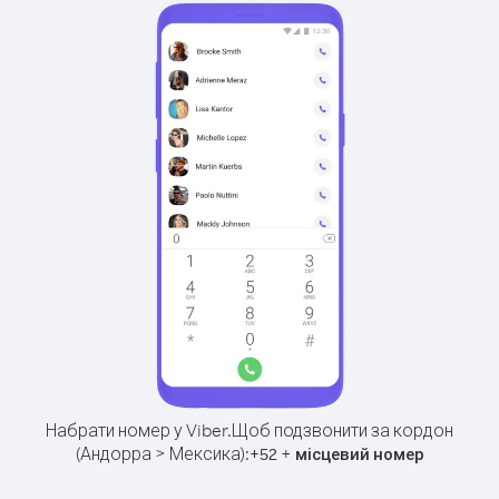
Набрати номер у Viber.
Щоб подзвонити за кордон
(Андорра > Мексика):
+
+
52
місцевий номер