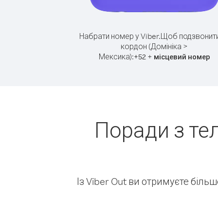
Набрати номер у Viber.
Щоб подзвонити
кордон (Домініка >
Мексика):
+
+
52
місцевий номер
Поради з те
Із Viber Out ви отримуєте біль