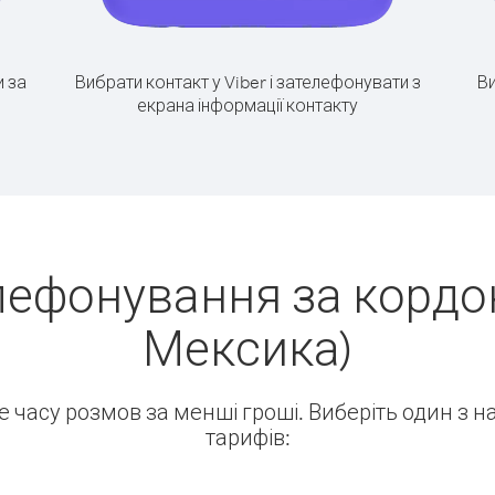
 за
Вибрати контакт у Viber і зателефонувати з
Ви
екрана інформації контакту
лефонування за кордон
Мексика)
ше часу розмов за менші гроші. Виберіть один з 
тарифів: