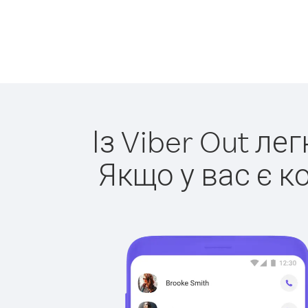
Із Viber Out ле
Якщо у вас є к