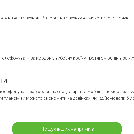
ся на ваш рахунок. За гроші на рахунку ви можете телефонувати н
елефонувати за кордон у вибрану країну протягом 30 днів за н
ти
телефонувати за кордон на стаціонарні та мобільні номери за 
м планом ви можете економити на дзвінках, які здійснювали б у 
Пошук інших напрямків