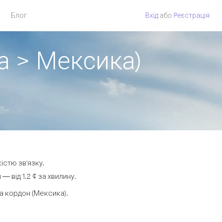
Блог
Вхід
або
Pеєстрація
а > Мексика)
істю зв'язку.
 від 1.2 ¢ за хвилину.
а кордон (Мексика).