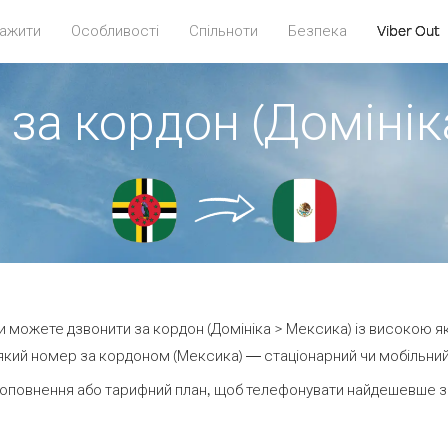
ажити
Особливості
Спільноти
Безпека
Viber Out
 за кордон (Домінік
 ви можете дзвонити за кордон (Домініка > Мексика) із високою як
кий номер за кордоном (Мексика) — стаціонарний чи мобільний —
оповнення або тарифний план, щоб телефонувати найдешевше з