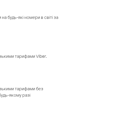
а будь-які номери в світі за
изькими тарифами Viber.
низькими тарифами без
будь-якому разі