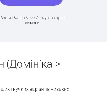
брати «Виклик Viber Out» угорі екрана
розмови
 (Домініка >
наших гнучких варіантів низьких