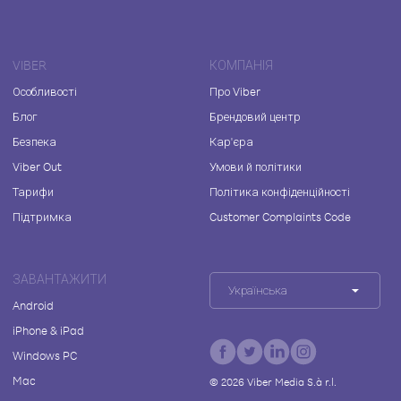
VIBER
КОМПАНІЯ
Особливості
Про Viber
Блог
Брендовий центр
Безпека
Кар'єра
Viber Out
Умови й політики
Тарифи
Політика конфіденційності
Підтримка
Customer Complaints Code
ЗАВАНТАЖИТИ
Українська
Android
iPhone & iPad
Windows PC
Mac
©
2026
Viber Media S.à r.l.