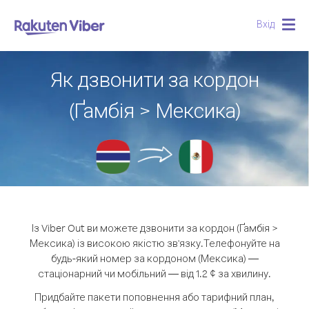
Вхід
Togg
navig
Як дзвонити за кордон
(Ґамбія > Мексика)
Із Viber Out ви можете дзвонити за кордон (Ґамбія >
Мексика) із високою якістю зв'язку.
Телефонуйте на
будь-який номер за кордоном (Мексика) —
стаціонарний чи мобільний — від 1.2 ¢ за хвилину.
Придбайте пакети поповнення або тарифний план,