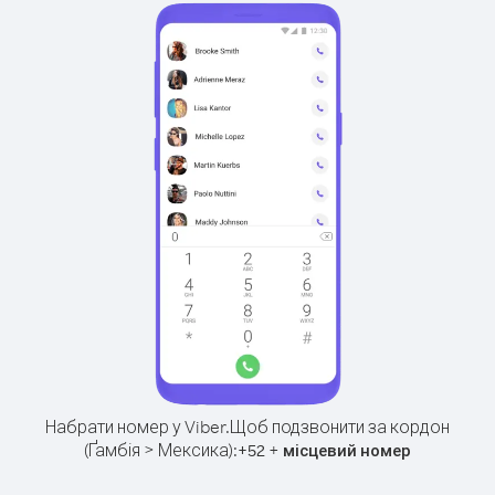
Набрати номер у Viber.
Щоб подзвонити за кордон
(Ґамбія > Мексика):
+
+
52
місцевий номер