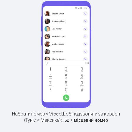
Набрати номер у Viber.
Щоб подзвонити за кордон
(Туніс > Мексика):
+
+
52
місцевий номер