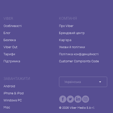
VIBER
КОМПАНІЯ
Особливості
Про Viber
Блог
Брендовий центр
Безпека
Кар'єра
Viber Out
Умови й політики
Тарифи
Політика конфіденційності
Підтримка
Customer Complaints Code
ЗАВАНТАЖИТИ
Українська
Android
iPhone & iPad
Windows PC
Mac
©
2026
Viber Media S.à r.l.