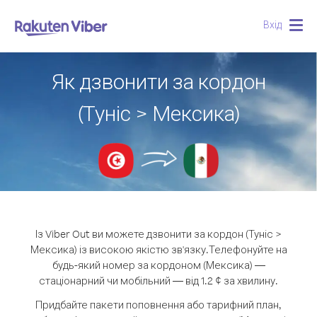
Вхід
Togg
navig
Як дзвонити за кордон
(Туніс > Мексика)
Із Viber Out ви можете дзвонити за кордон (Туніс >
Мексика) із високою якістю зв'язку.
Телефонуйте на
будь-який номер за кордоном (Мексика) —
стаціонарний чи мобільний — від 1.2 ¢ за хвилину.
Придбайте пакети поповнення або тарифний план,