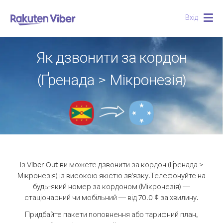
Вхід
Togg
navig
Як дзвонити за кордон
(Ґренада > Мікронезія)
Із Viber Out ви можете дзвонити за кордон (Ґренада >
Мікронезія) із високою якістю зв'язку.
Телефонуйте на
будь-який номер за кордоном (Мікронезія) —
стаціонарний чи мобільний — від 70.0 ¢ за хвилину.
Придбайте пакети поповнення або тарифний план,