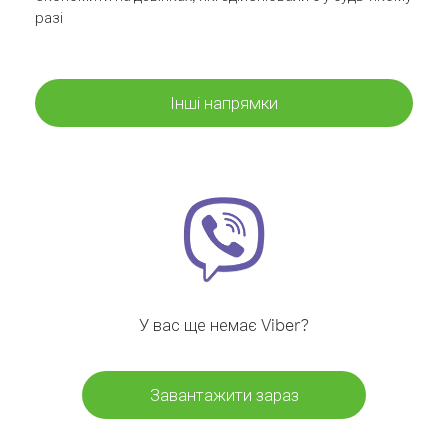
разі
Інші напрямки
У вас ще немає Viber?
Завантажити зараз