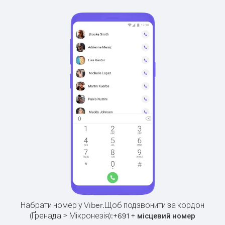
Набрати номер у Viber.
Щоб подзвонити за кордон
(Ґренада > Мікронезія):
+
+
691
місцевий номер