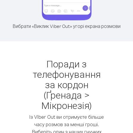
Вибрати «Виклик Viber Out» угорі екрана розмови
Поради з
телефонування
за кордон
(Ґренада >
Мікронезія)
Із Viber Out ви отримуєте більше
часу розмов за менші гроші.
Виберіть один з наших гнучких