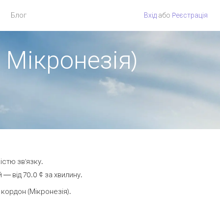
Блог
Вхід
або
Pеєстрація
 Мікронезія)
істю зв'язку.
— від 70.0 ¢ за хвилину.
кордон (Мікронезія).