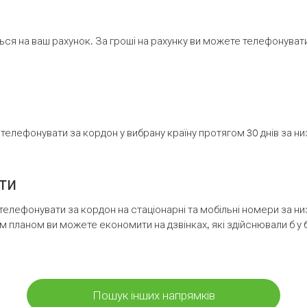
ся на ваш рахунок. За гроші на рахунку ви можете телефонувати н
елефонувати за кордон у вибрану країну протягом 30 днів за н
ти
телефонувати за кордон на стаціонарні та мобільні номери за 
м планом ви можете економити на дзвінках, які здійснювали б у 
Пошук інших напрямків