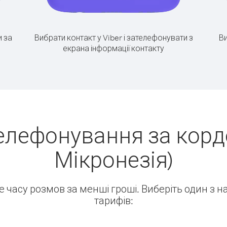
 за
Вибрати контакт у Viber і зателефонувати з
Ви
екрана інформації контакту
елефонування за корд
Мікронезія)
ше часу розмов за менші гроші. Виберіть один з 
тарифів: