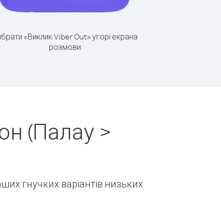
брати «Виклик Viber Out» угорі екрана
розмови
он (Палау >
наших гнучких варіантів низьких