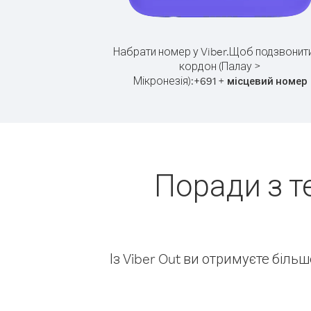
Набрати номер у Viber.
Щоб подзвонити
кордон (Палау >
Мікронезія):
+
+
691
місцевий номер
Поради з т
Із Viber Out ви отримуєте біль