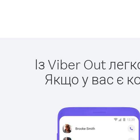
Із Viber Out лег
Якщо у вас є к