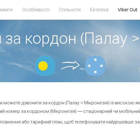
ажити
Особливості
Спільноти
Безпека
Viber Out
 за кордон (Палау >
 ви можете дзвонити за кордон (Палау > Мікронезія) із високою як
й номер за кордоном (Мікронезія) — стаціонарний чи мобільний 
повнення або тарифний план, щоб телефонувати найдешевше за 