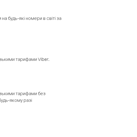
а будь-які номери в світі за
изькими тарифами Viber.
низькими тарифами без
будь-якому разі