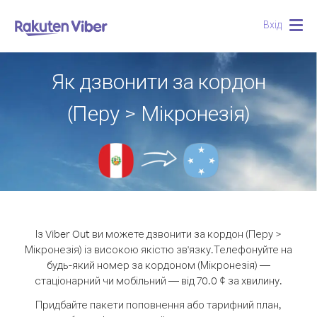
Вхід
Togg
navig
Як дзвонити за кордон
(Перу > Мікронезія)
Із Viber Out ви можете дзвонити за кордон (Перу >
Мікронезія) із високою якістю зв'язку.
Телефонуйте на
будь-який номер за кордоном (Мікронезія) —
стаціонарний чи мобільний — від 70.0 ¢ за хвилину.
Придбайте пакети поповнення або тарифний план,