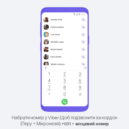
Набрати номер у Viber.
Щоб подзвонити за кордон
(Перу > Мікронезія):
+
+
691
місцевий номер