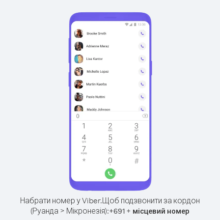
Набрати номер у Viber.
Щоб подзвонити за кордон
(Руанда > Мікронезія):
+
+
691
місцевий номер