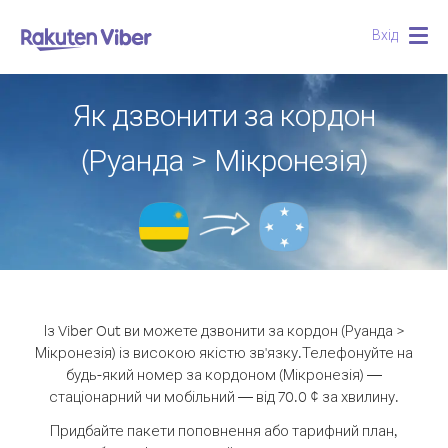
Вхід
Togg
navig
Як дзвонити за кордон
(Руанда > Мікронезія)
Із Viber Out ви можете дзвонити за кордон (Руанда >
Мікронезія) із високою якістю зв'язку.
Телефонуйте на
будь-який номер за кордоном (Мікронезія) —
стаціонарний чи мобільний — від 70.0 ¢ за хвилину.
Придбайте пакети поповнення або тарифний план,