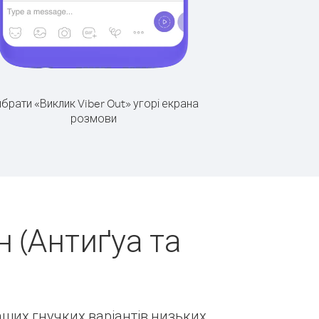
брати «Виклик Viber Out» угорі екрана
розмови
 (Антиґуа та
наших гнучких варіантів низьких