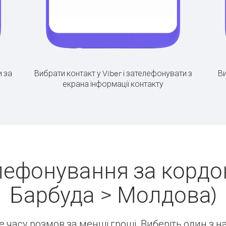
 за
Вибрати контакт у Viber і зателефонувати з
Ви
екрана інформації контакту
лефонування за кордон
Барбуда > Молдова)
ше часу розмов за менші гроші. Виберіть один з 