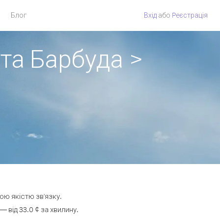
Блог
Вхід
або
Pеєстрація
 та Барбуда >
ою якістю зв'язку.
від 33.0 ¢ за хвилину.