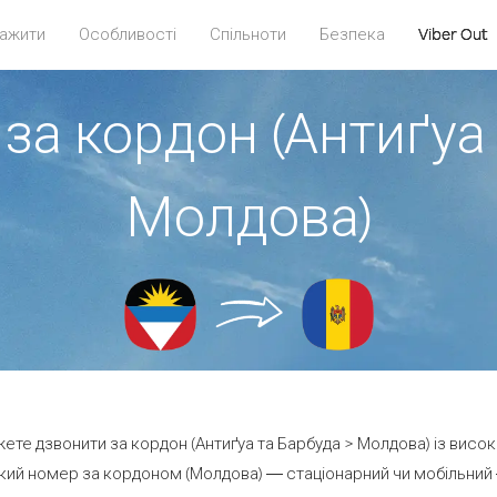
ажити
Особливості
Спільноти
Безпека
Viber Out
за кордон (Антиґуа
Молдова)
ожете дзвонити за кордон (Антиґуа та Барбуда > Молдова) із висок
кий номер за кордоном (Молдова) — стаціонарний чи мобільний — 