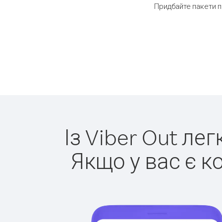
Придбайте пакети п
Із Viber Out ле
Якщо у вас є к