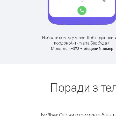
Набрати номер у Viber.
Щоб подзвонити
кордон (Антиґуа та Барбуда >
Молдова):
+
+
373
місцевий номер
Поради з те
Із Viber Out ви отримуєте біль