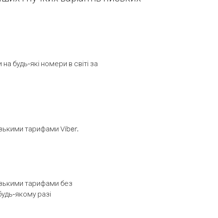
а будь-які номери в світі за
изькими тарифами Viber.
низькими тарифами без
будь-якому разі