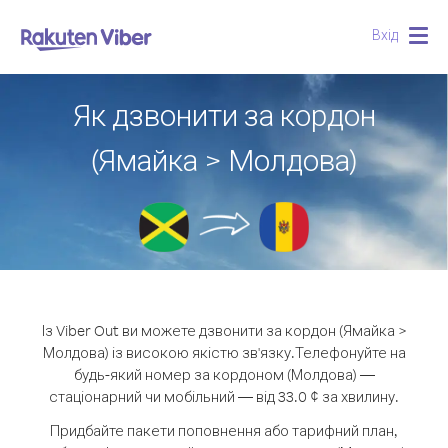
Вхід
Togg
navig
Як дзвонити за кордон
(Ямайка > Молдова)
Із Viber Out ви можете дзвонити за кордон (Ямайка >
Молдова) із високою якістю зв'язку.
Телефонуйте на
будь-який номер за кордоном (Молдова) —
стаціонарний чи мобільний — від 33.0 ¢ за хвилину.
Придбайте пакети поповнення або тарифний план,