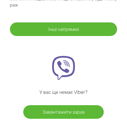
разі
Інші напрямки
У вас ще немає Viber?
Завантажити зараз