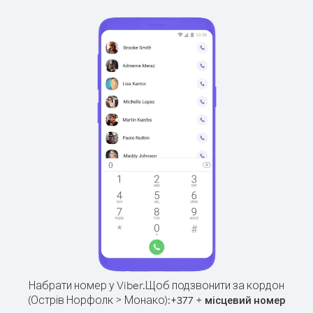
Набрати номер у Viber.
Щоб подзвонити за кордон
(Острів Норфолк > Монако):
+
+
377
місцевий номер