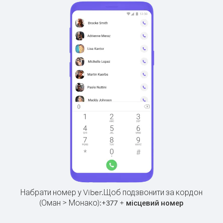
Набрати номер у Viber.
Щоб подзвонити за кордон
(Оман > Монако):
+
+
377
місцевий номер