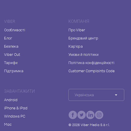
VIBER
КОМПАНІЯ
Особливості
Про Viber
Блог
Брендовий центр
Безпека
Кар'єра
Viber Out
Умови й політики
Тарифи
Політика конфіденційності
Підтримка
Customer Complaints Code
ЗАВАНТАЖИТИ
Українська
Android
iPhone & iPad
Windows PC
Mac
©
2026
Viber Media S.à r.l.