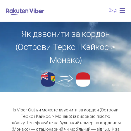
Вхід
Togg
navig
Як дзвонити за кордон
(Острови Теркс і Кайкос >
Монако)
Із Viber Out ви можете дзвонити за кордон (Острови
Теркс і Кайкос > Монако) із високою якістю
зв'язку.
Телефонуйте на будь-який номер за кордоном
(Монако) — стаціонарний чи мобільний — від 15.0 ¢ за