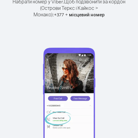
Набрати номер у Viber.
Щоб подзвонити за кордон
(Острови Теркс і Кайкос >
Монако):
+
+
377
місцевий номер