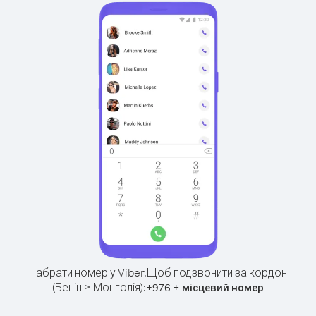
Набрати номер у Viber.
Щоб подзвонити за кордон
(Бенін > Монголія):
+
+
976
місцевий номер