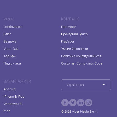
VIBER
КОМПАНІЯ
Особливості
Про Viber
Блог
Брендовий центр
Безпека
Кар'єра
Viber Out
Умови й політики
Тарифи
Політика конфіденційності
Підтримка
Customer Complaints Code
ЗАВАНТАЖИТИ
Українська
Android
iPhone & iPad
Windows PC
Mac
©
2026
Viber Media S.à r.l.