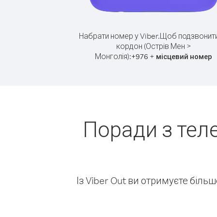
Набрати номер у Viber.
Щоб подзвонити
кордон (Острів Мен >
Монголія):
+
+
976
місцевий номер
Поради з тел
Із Viber Out ви отримуєте біль