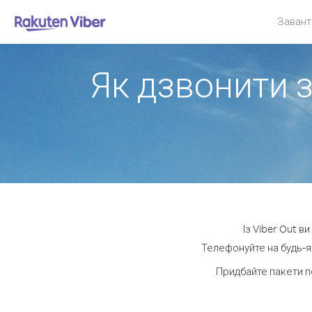
Завант
Як дзвонити з
Із Viber Out в
Телефонуйте на будь-як
Придбайте пакети п