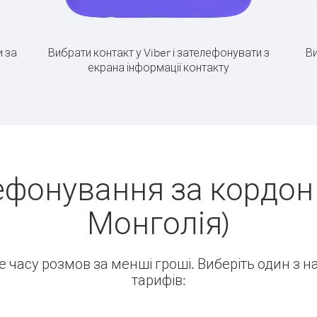
 за
Вибрати контакт у Viber і зателефонувати з
Ви
екрана інформації контакту
ефонування за кордон 
Монголія)
ше часу розмов за менші гроші. Виберіть один з 
тарифів: