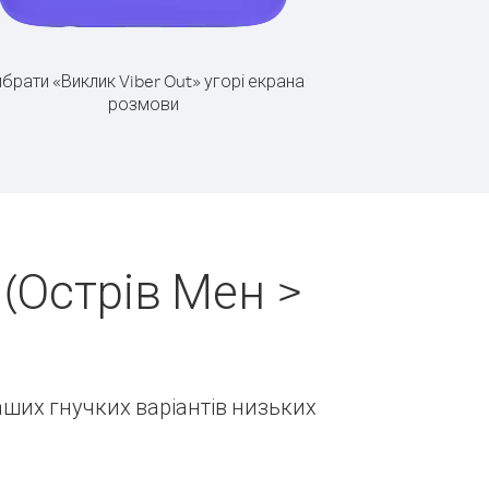
брати «Виклик Viber Out» угорі екрана
розмови
(Острів Мен >
наших гнучких варіантів низьких