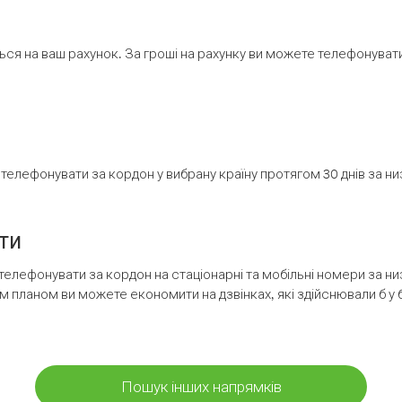
ся на ваш рахунок. За гроші на рахунку ви можете телефонувати н
елефонувати за кордон у вибрану країну протягом 30 днів за н
ти
телефонувати за кордон на стаціонарні та мобільні номери за 
м планом ви можете економити на дзвінках, які здійснювали б у 
Пошук інших напрямків