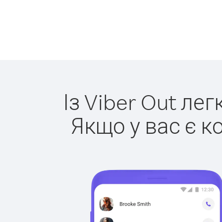
Із Viber Out ле
Якщо у вас є к