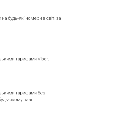
а будь-які номери в світі за
изькими тарифами Viber.
низькими тарифами без
будь-якому разі