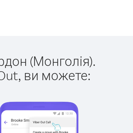
рдон (Монголія).
Out, ви можете: