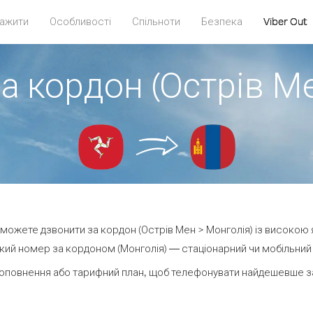
ажити
Особливості
Спільноти
Безпека
Viber Out
а кордон (Острів М
и можете дзвонити за кордон (Острів Мен > Монголія) із високою 
ий номер за кордоном (Монголія) — стаціонарний чи мобільний —
оповнення або тарифний план, щоб телефонувати найдешевше за