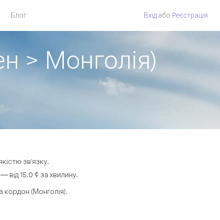
Блог
Вхід
або
Pеєстрація
ен > Монголія)
якістю зв'язку.
 від 15.0 ¢ за хвилину.
 кордон (Монголія).