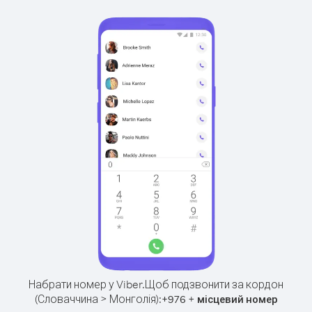
Набрати номер у Viber.
Щоб подзвонити за кордон
(Словаччина > Монголія):
+
+
976
місцевий номер