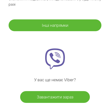
разі
Інші напрямки
У вас ще немає Viber?
Завантажити зараз