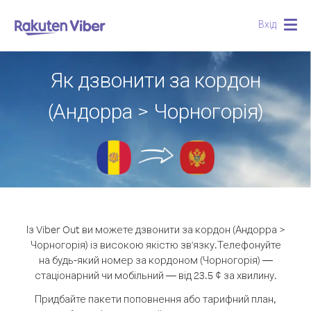
Вхід
Togg
navig
Як дзвонити за кордон
(Андорра > Чорногорія)
Із Viber Out ви можете дзвонити за кордон (Андорра >
Чорногорія) із високою якістю зв'язку.
Телефонуйте
на будь-який номер за кордоном (Чорногорія) —
стаціонарний чи мобільний — від 23.5 ¢ за хвилину.
Придбайте пакети поповнення або тарифний план,