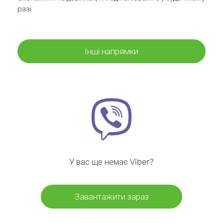
разі
Інші напрямки
У вас ще немає Viber?
Завантажити зараз