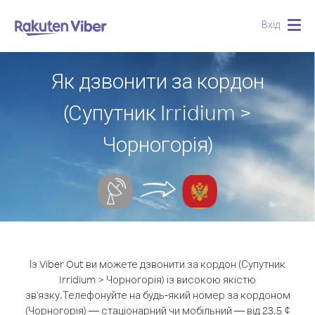
Вхід
Togg
navig
Як дзвонити за кордон
(Супутник Irridium >
Чорногорія)
Із Viber Out ви можете дзвонити за кордон (Супутник
Irridium > Чорногорія) із високою якістю
зв'язку.
Телефонуйте на будь-який номер за кордоном
(Чорногорія) — стаціонарний чи мобільний — від 23.5 ¢