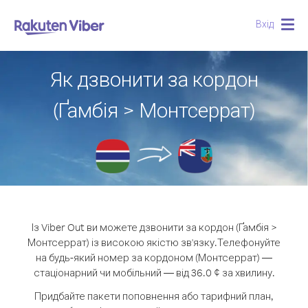
Вхід
Togg
navig
Як дзвонити за кордон
(Ґамбія > Монтсеррат)
Із Viber Out ви можете дзвонити за кордон (Ґамбія >
Монтсеррат) із високою якістю зв'язку.
Телефонуйте
на будь-який номер за кордоном (Монтсеррат) —
стаціонарний чи мобільний — від 36.0 ¢ за хвилину.
Придбайте пакети поповнення або тарифний план,