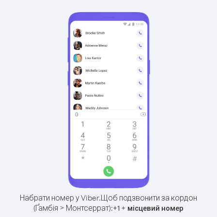
Набрати номер у Viber.
Щоб подзвонити за кордон
(Ґамбія > Монтсеррат):
+
+
1
місцевий номер