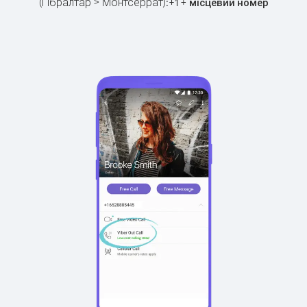
(Гібралтар > Монтсеррат):
+
+
1
місцевий номер