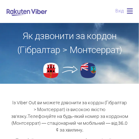
Вхід
Togg
navig
Як дзвонити за кордон
(Гібралтар > Монтсеррат)
Із Viber Out ви можете дзвонити за кордон (Гібралтар
> Монтсеррат) із високою якістю
зв'язку.
Телефонуйте на будь-який номер за кордоном
(Монтсеррат) — стаціонарний чи мобільний — від 36.0
¢ за хвилину.