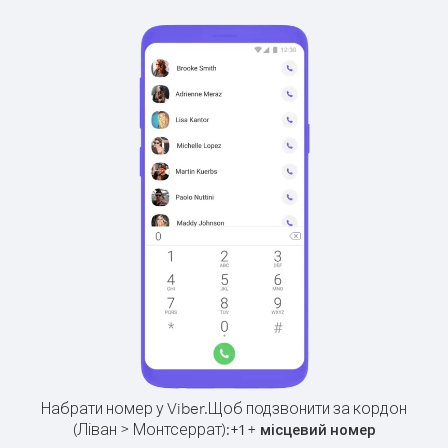
Набрати номер у Viber.
Щоб подзвонити за кордон
(Ліван > Монтсеррат):
+
+
1
місцевий номер