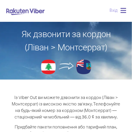
Вхід
Togg
navig
Як дзвонити за кордон
(Ліван > Монтсеррат)
Із Viber Out ви можете дзвонити за кордон (Ліван >
Монтсеррат) із високою якістю зв'язку.
Телефонуйте
на будь-який номер за кордоном (Монтсеррат) —
стаціонарний чи мобільний — від 36.0 ¢ за хвилину.
Придбайте пакети поповнення або тарифний план,