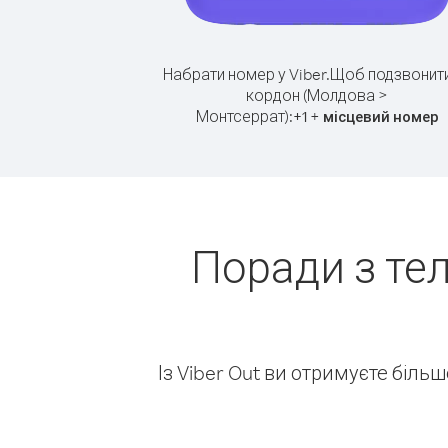
Набрати номер у Viber.
Щоб подзвонити
кордон (Молдова >
Монтсеррат):
+
+
1
місцевий номер
Поради з те
Із Viber Out ви отримуєте біль