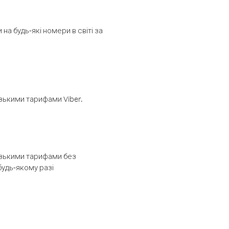
а будь-які номери в світі за
изькими тарифами Viber.
низькими тарифами без
будь-якому разі