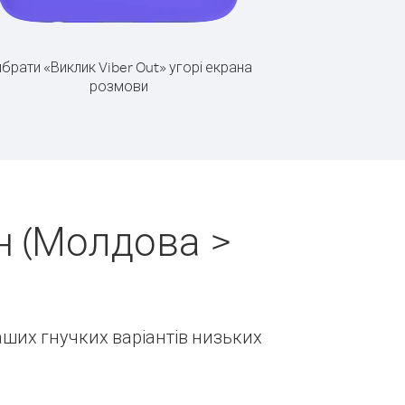
брати «Виклик Viber Out» угорі екрана
розмови
н (Молдова >
наших гнучких варіантів низьких