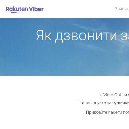
Завант
Як дзвонити з
Із Viber Out в
Телефонуйте на будь-яки
Придбайте пакети по