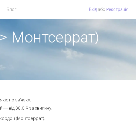
Блог
Вхід
або
Pеєстрація
 > Монтсеррат)
якістю зв'язку.
— від 36.0 ¢ за хвилину.
кордон (Монтсеррат).