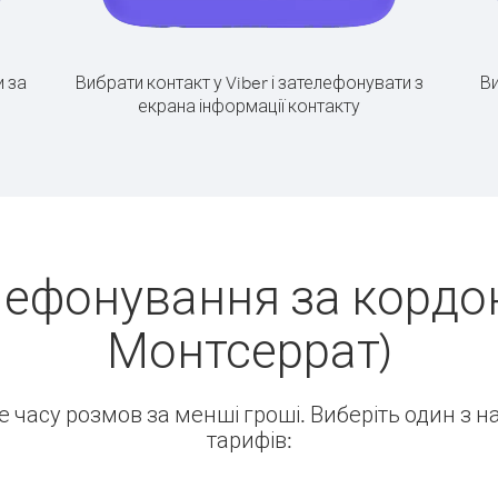
 за
Вибрати контакт у Viber і зателефонувати з
Ви
екрана інформації контакту
лефонування за кордо
Монтсеррат)
ше часу розмов за менші гроші. Виберіть один з 
тарифів: