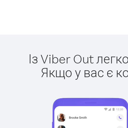
Із Viber Out лег
Якщо у вас є к