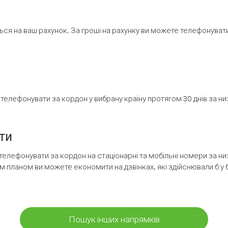
ся на ваш рахунок. За гроші на рахунку ви можете телефонувати н
елефонувати за кордон у вибрану країну протягом 30 днів за н
ти
телефонувати за кордон на стаціонарні та мобільні номери за 
м планом ви можете економити на дзвінках, які здійснювали б у 
Пошук інших напрямків