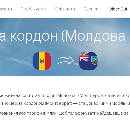
ажити
Особливості
Спільноти
Безпека
Viber Out
а кордон (Молдова
и можете дзвонити за кордон (Молдова > Монтсеррат) із високою 
й номер за кордоном (Монтсеррат) — стаціонарний чи мобільний 
повнення або тарифний план, щоб телефонувати найдешевше за 