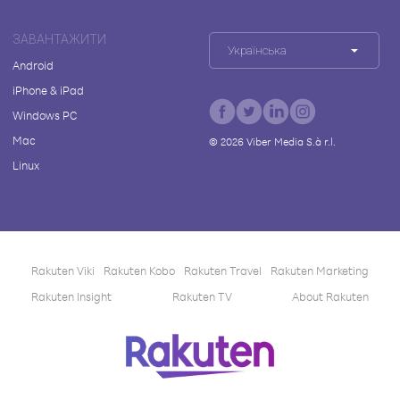
ЗАВАНТАЖИТИ
Українська
Android
iPhone & iPad
Windows PC
Mac
©
2026
Viber Media S.à r.l.
Linux
Rakuten Viki
Rakuten Kobo
Rakuten Travel
Rakuten Marketing
Rakuten Insight
Rakuten TV
About Rakuten