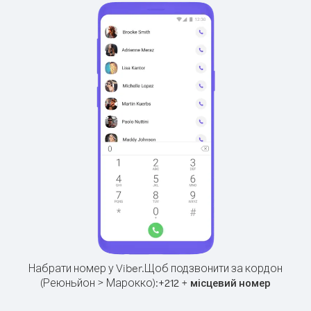
Набрати номер у Viber.
Щоб подзвонити за кордон
(Реюньйон > Марокко):
+
+
212
місцевий номер