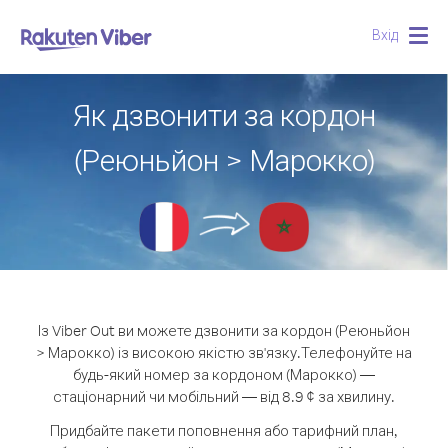
Вхід
Togg
navig
Як дзвонити за кордон
(Реюньйон > Марокко)
Із Viber Out ви можете дзвонити за кордон (Реюньйон
> Марокко) із високою якістю зв'язку.
Телефонуйте на
будь-який номер за кордоном (Марокко) —
стаціонарний чи мобільний — від 8.9 ¢ за хвилину.
Придбайте пакети поповнення або тарифний план,