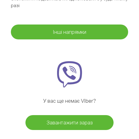
разі
Інші напрямки
У вас ще немає Viber?
Завантажити зараз