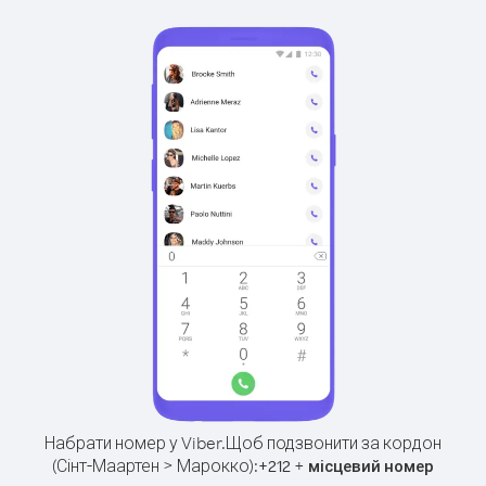
Набрати номер у Viber.
Щоб подзвонити за кордон
(Сінт-Маартен > Марокко):
+
+
212
місцевий номер