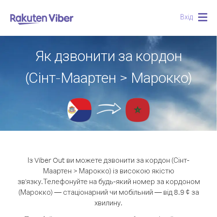
Вхід
Togg
navig
Як дзвонити за кордон
(Сінт-Маартен > Марокко)
Із Viber Out ви можете дзвонити за кордон (Сінт-
Маартен > Марокко) із високою якістю
зв'язку.
Телефонуйте на будь-який номер за кордоном
(Марокко) — стаціонарний чи мобільний — від 8.9 ¢ за
хвилину.