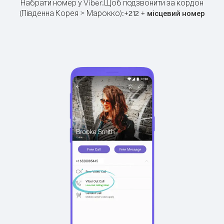
Набрати номер у Viber.
Щоб подзвонити за кордон
(Південна Корея > Марокко):
+
+
212
місцевий номер