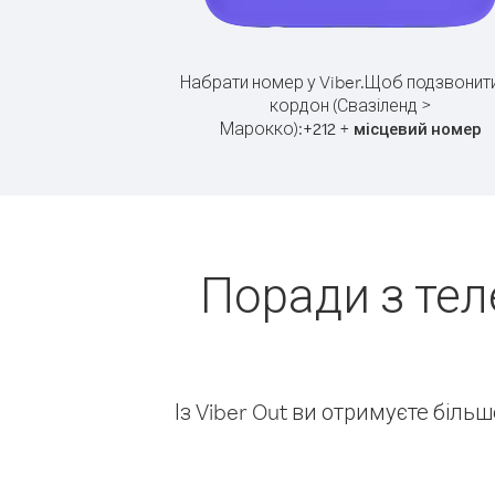
Набрати номер у Viber.
Щоб подзвонити
кордон (Свазіленд >
Марокко):
+
+
212
місцевий номер
Поради з тел
Із Viber Out ви отримуєте біль