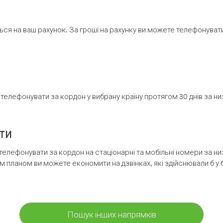
ся на ваш рахунок. За гроші на рахунку ви можете телефонувати н
елефонувати за кордон у вибрану країну протягом 30 днів за н
ти
телефонувати за кордон на стаціонарні та мобільні номери за 
м планом ви можете економити на дзвінках, які здійснювали б у 
Пошук інших напрямків