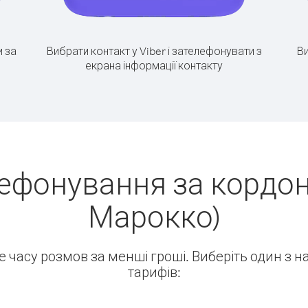
 за
Вибрати контакт у Viber і зателефонувати з
Ви
екрана інформації контакту
ефонування за кордон
Марокко)
ше часу розмов за менші гроші. Виберіть один з 
тарифів: