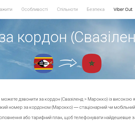
ажити
Особливості
Спільноти
Безпека
Viber Out
за кордон (Свазіле
ви можете дзвонити за кордон (Свазіленд > Марокко) із високою я
кий номер за кордоном (Марокко) — стаціонарний чи мобільний —
оповнення або тарифний план, щоб телефонувати найдешевше з