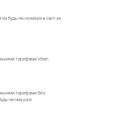
а будь-які номери в світі за
изькими тарифами Viber.
низькими тарифами без
будь-якому разі