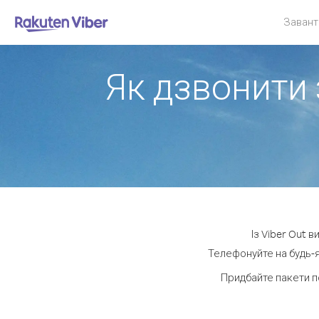
Завант
Як дзвонити 
Із Viber Out 
Телефонуйте на будь-я
Придбайте пакети п