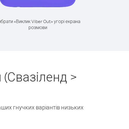
брати «Виклик Viber Out» угорі екрана
розмови
 (Свазіленд >
наших гнучких варіантів низьких