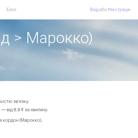
Блог
Вхід
або
Pеєстрація
нд > Марокко)
кістю зв'язку.
 від 8.9 ¢ за хвилину.
а кордон (Марокко).