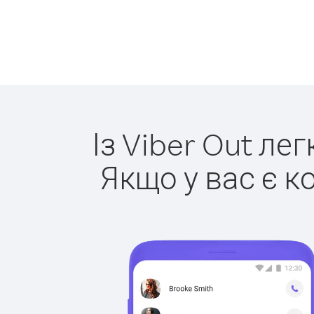
Із Viber Out ле
Якщо у вас є к