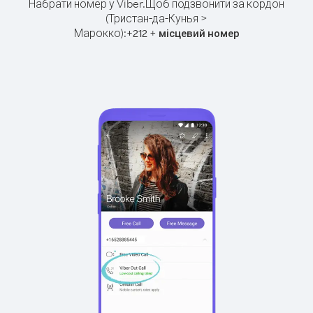
Набрати номер у Viber.
Щоб подзвонити за кордон
(Тристан-да-Кунья >
Марокко):
+
+
212
місцевий номер