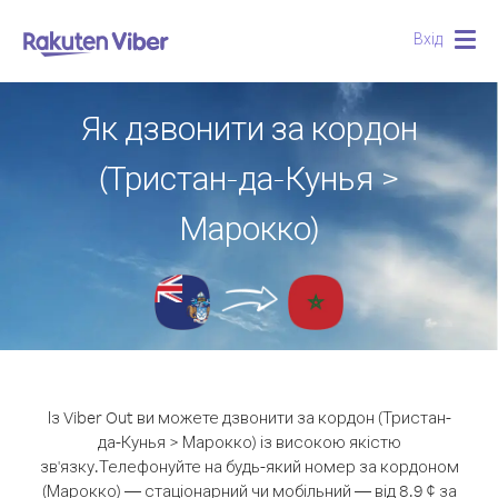
Вхід
Togg
navig
Як дзвонити за кордон
(Тристан-да-Кунья >
Марокко)
Із Viber Out ви можете дзвонити за кордон (Тристан-
да-Кунья > Марокко) із високою якістю
зв'язку.
Телефонуйте на будь-який номер за кордоном
(Марокко) — стаціонарний чи мобільний — від 8.9 ¢ за