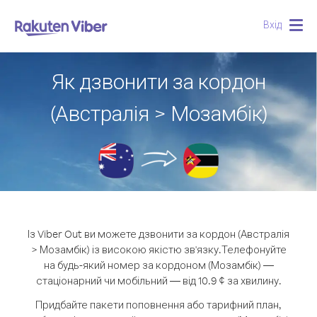
Вхід
Togg
navig
Як дзвонити за кордон
(Австралія > Мозамбік)
Із Viber Out ви можете дзвонити за кордон (Австралія
> Мозамбік) із високою якістю зв'язку.
Телефонуйте
на будь-який номер за кордоном (Мозамбік) —
стаціонарний чи мобільний — від 10.9 ¢ за хвилину.
Придбайте пакети поповнення або тарифний план,