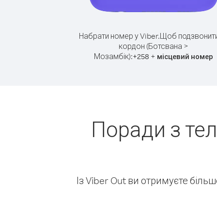
Набрати номер у Viber.
Щоб подзвонити
кордон (Ботсвана >
Мозамбік):
+
+
258
місцевий номер
Поради з те
Із Viber Out ви отримуєте біль