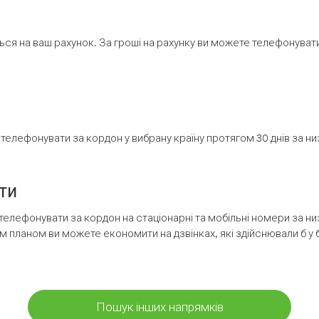
ся на ваш рахунок. За гроші на рахунку ви можете телефонувати н
елефонувати за кордон у вибрану країну протягом 30 днів за н
ти
телефонувати за кордон на стаціонарні та мобільні номери за 
м планом ви можете економити на дзвінках, які здійснювали б у 
Пошук інших напрямків