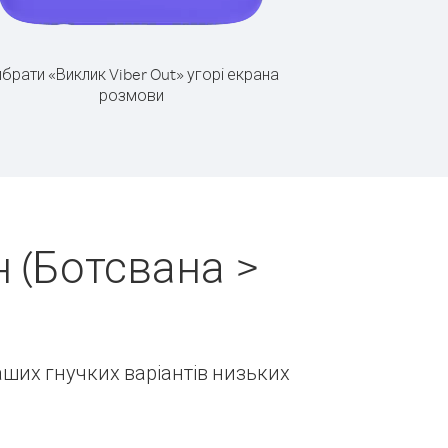
брати «Виклик Viber Out» угорі екрана
розмови
 (Ботсвана >
наших гнучких варіантів низьких