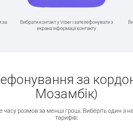
 за
Вибрати контакт у Viber і зателефонувати з
Ви
екрана інформації контакту
лефонування за кордон
Мозамбік)
ше часу розмов за менші гроші. Виберіть один з 
тарифів: