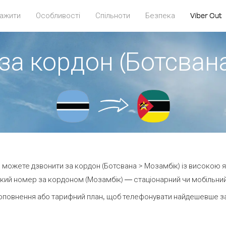
ажити
Особливості
Спільноти
Безпека
Viber Out
за кордон (Ботсван
ви можете дзвонити за кордон (Ботсвана > Мозамбік) із високою я
кий номер за кордоном (Мозамбік) — стаціонарний чи мобільний —
оповнення або тарифний план, щоб телефонувати найдешевше за