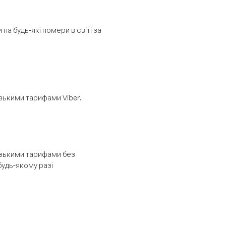
а будь-які номери в світі за
изькими тарифами Viber.
низькими тарифами без
будь-якому разі