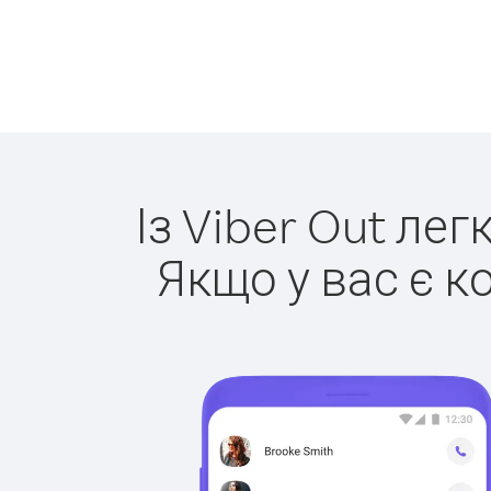
Із Viber Out ле
Якщо у вас є к