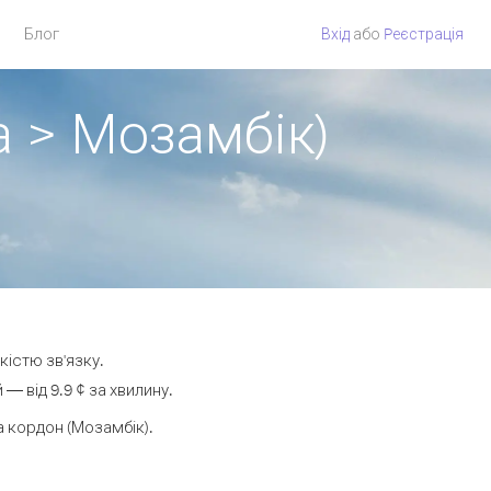
Блог
Вхід
або
Pеєстрація
а > Мозамбік)
кістю зв'язку.
 від 9.9 ¢ за хвилину.
 кордон (Мозамбік).