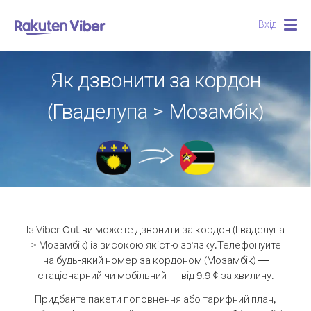
Вхід
Togg
navig
Як дзвонити за кордон
(Гваделупа > Мозамбік)
Із Viber Out ви можете дзвонити за кордон (Гваделупа
> Мозамбік) із високою якістю зв'язку.
Телефонуйте
на будь-який номер за кордоном (Мозамбік) —
стаціонарний чи мобільний — від 9.9 ¢ за хвилину.
Придбайте пакети поповнення або тарифний план,