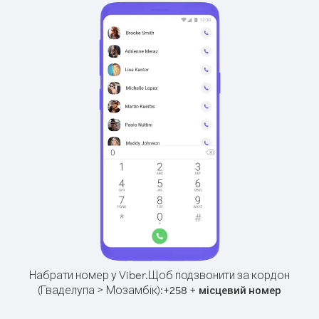
Набрати номер у Viber.
Щоб подзвонити за кордон
(Гваделупа > Мозамбік):
+
+
258
місцевий номер