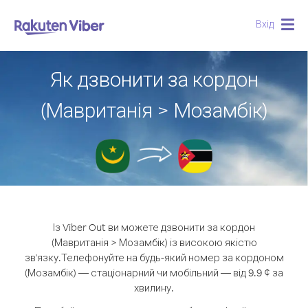
Вхід
Togg
navig
Як дзвонити за кордон
(Мавританія > Мозамбік)
Із Viber Out ви можете дзвонити за кордон
(Мавританія > Мозамбік) із високою якістю
зв'язку.
Телефонуйте на будь-який номер за кордоном
(Мозамбік) — стаціонарний чи мобільний — від 9.9 ¢ за
хвилину.