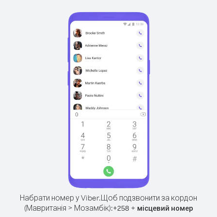
Набрати номер у Viber.
Щоб подзвонити за кордон
(Мавританія > Мозамбік):
+
+
258
місцевий номер