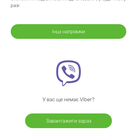
разі
Інші напрямки
У вас ще немає Viber?
Завантажити зараз