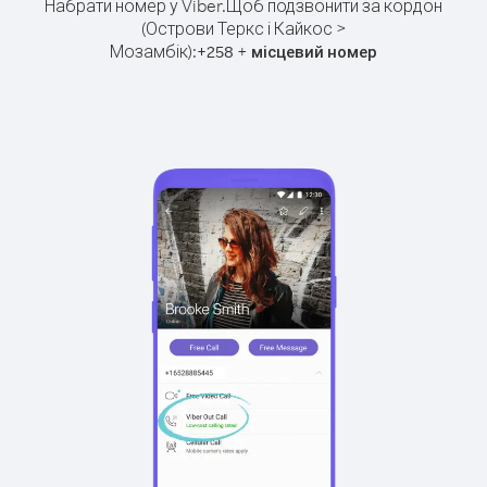
Набрати номер у Viber.
Щоб подзвонити за кордон
(Острови Теркс і Кайкос >
Мозамбік):
+
+
258
місцевий номер