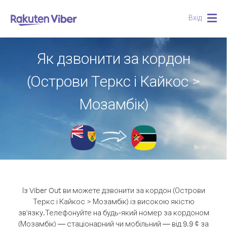
Вхід
Togg
navig
Як дзвонити за кордон
(Острови Теркс і Кайкос >
Мозамбік)
Із Viber Out ви можете дзвонити за кордон (Острови
Теркс і Кайкос > Мозамбік) із високою якістю
зв'язку.
Телефонуйте на будь-який номер за кордоном
(Мозамбік) — стаціонарний чи мобільний — від 9.9 ¢ за