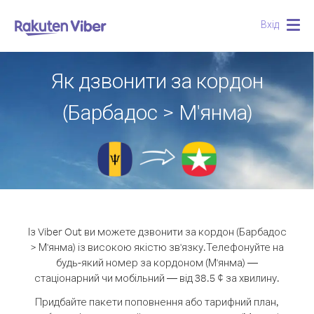
Вхід
Togg
navig
Як дзвонити за кордон
(Барбадос > М'янма)
Із Viber Out ви можете дзвонити за кордон (Барбадос
> М'янма) із високою якістю зв'язку.
Телефонуйте на
будь-який номер за кордоном (М'янма) —
стаціонарний чи мобільний — від 38.5 ¢ за хвилину.
Придбайте пакети поповнення або тарифний план,