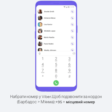
Набрати номер у Viber.
Щоб подзвонити за кордон
(Барбадос > М'янма):
+
+
95
місцевий номер