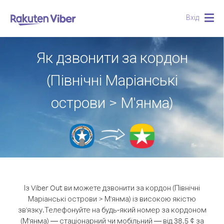
Вхід
Togg
navig
Як дзвонити за кордон
(Північні Маріанські
острови > М'янма)
Із Viber Out ви можете дзвонити за кордон (Північні
Маріанські острови > М'янма) із високою якістю
зв'язку.
Телефонуйте на будь-який номер за кордоном
(М'янма) — стаціонарний чи мобільний — від 38.5 ¢ за