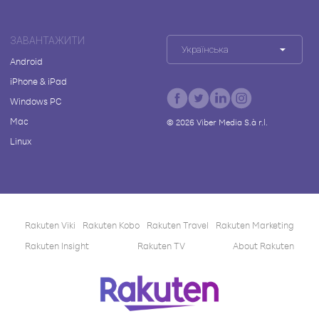
ЗАВАНТАЖИТИ
Українська
Android
iPhone & iPad
Windows PC
Mac
©
2026
Viber Media S.à r.l.
Linux
Rakuten Viki
Rakuten Kobo
Rakuten Travel
Rakuten Marketing
Rakuten Insight
Rakuten TV
About Rakuten