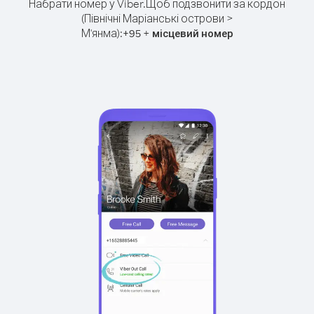
Набрати номер у Viber.
Щоб подзвонити за кордон
(Північні Маріанські острови >
М'янма):
+
+
95
місцевий номер