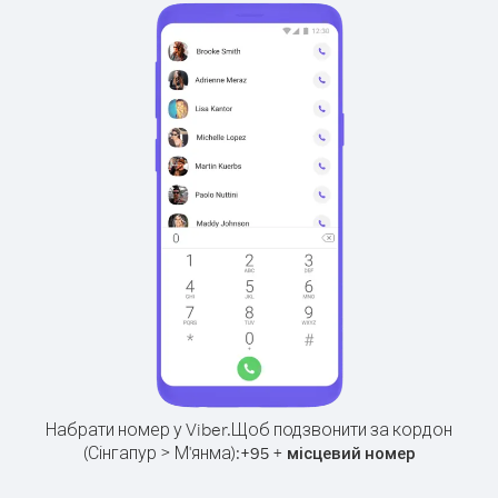
Набрати номер у Viber.
Щоб подзвонити за кордон
(Сінгапур > М'янма):
+
+
95
місцевий номер