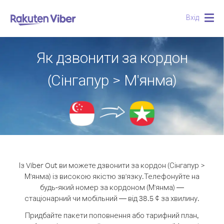
Вхід
Togg
navig
Як дзвонити за кордон
(Сінгапур > М'янма)
Із Viber Out ви можете дзвонити за кордон (Сінгапур >
М'янма) із високою якістю зв'язку.
Телефонуйте на
будь-який номер за кордоном (М'янма) —
стаціонарний чи мобільний — від 38.5 ¢ за хвилину.
Придбайте пакети поповнення або тарифний план,