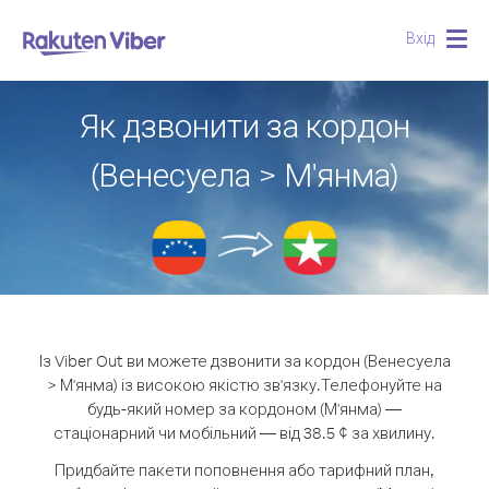
Вхід
Togg
navig
Як дзвонити за кордон
(Венесуела > М'янма)
Із Viber Out ви можете дзвонити за кордон (Венесуела
> М'янма) із високою якістю зв'язку.
Телефонуйте на
будь-який номер за кордоном (М'янма) —
стаціонарний чи мобільний — від 38.5 ¢ за хвилину.
Придбайте пакети поповнення або тарифний план,