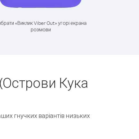
брати «Виклик Viber Out» угорі екрана
розмови
(Острови Кука
наших гнучких варіантів низьких