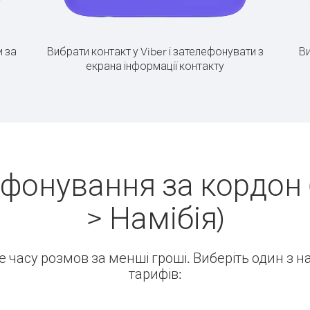
 за
Вибрати контакт у Viber і зателефонувати з
Ви
екрана інформації контакту
ефонування за кордон 
> Намібія)
ше часу розмов за менші гроші. Виберіть один з 
тарифів: