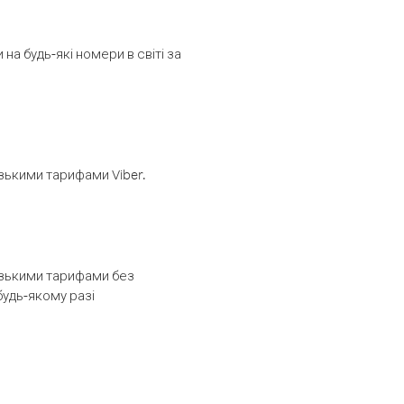
а будь-які номери в світі за
изькими тарифами Viber.
низькими тарифами без
будь-якому разі