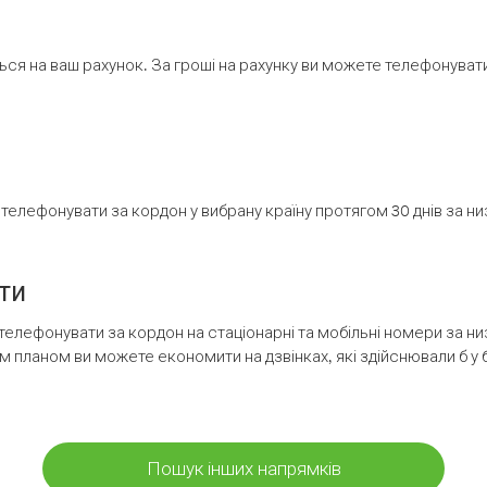
ся на ваш рахунок. За гроші на рахунку ви можете телефонувати н
елефонувати за кордон у вибрану країну протягом 30 днів за н
ти
телефонувати за кордон на стаціонарні та мобільні номери за 
м планом ви можете економити на дзвінках, які здійснювали б у 
Пошук інших напрямків