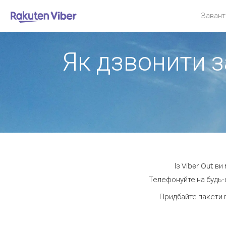
Завант
Як дзвонити з
Із Viber Out в
Телефонуйте на будь-я
Придбайте пакети 