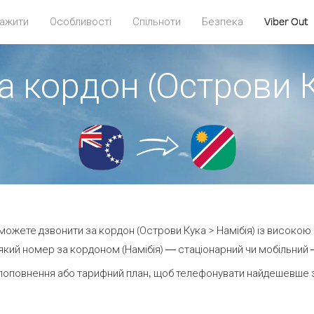
ажити
Особливості
Спільноти
Безпека
Viber Out
а кордон (Острови К
и можете дзвонити за кордон (Острови Кука > Намібія) із високою 
кий номер за кордоном (Намібія) — стаціонарний чи мобільний — 
поповнення або тарифний план, щоб телефонувати найдешевше за