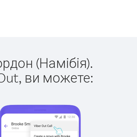
рдон (Намібія).
Out, ви можете: