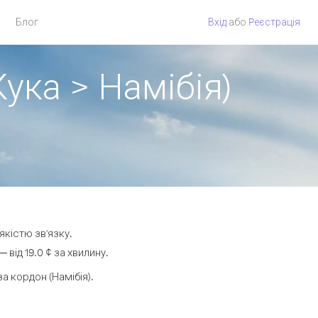
Блог
Вхід
або
Pеєстрація
ука > Намібія)
якістю зв'язку.
від 19.0 ¢ за хвилину.
 кордон (Намібія).