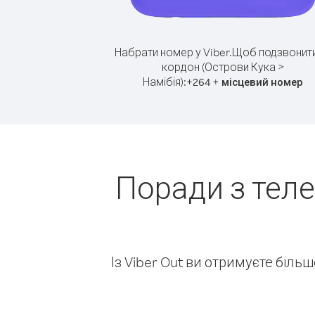
Набрати номер у Viber.
Щоб подзвонити
кордон (Острови Кука >
Намібія):
+
+
264
місцевий номер
Поради з тел
Із Viber Out ви отримуєте біль