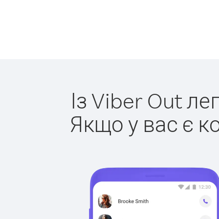
Із Viber Out л
Якщо у вас є к