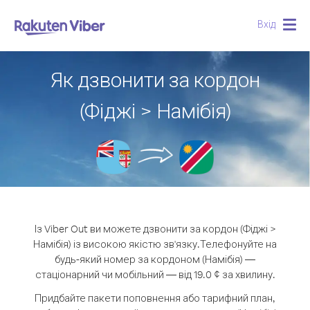
Вхід
Togg
navig
Як дзвонити за кордон
(Фіджі > Намібія)
Із Viber Out ви можете дзвонити за кордон (Фіджі >
Намібія) із високою якістю зв'язку.
Телефонуйте на
будь-який номер за кордоном (Намібія) —
стаціонарний чи мобільний — від 19.0 ¢ за хвилину.
Придбайте пакети поповнення або тарифний план,