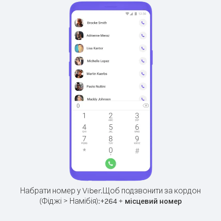
Набрати номер у Viber.
Щоб подзвонити за кордон
(Фіджі > Намібія):
+
+
264
місцевий номер