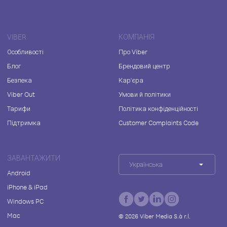
VIBER
КОМПАНІЯ
Особливості
Про Viber
Блог
Брендовий центр
Безпека
Кар'єра
Viber Out
Умови й політики
Тарифи
Політика конфіденційності
Підтримка
Customer Complaints Code
ЗАВАНТАЖИТИ
Українська
Android
iPhone & iPad
Windows PC
Mac
©
2026
Viber Media S.à r.l.