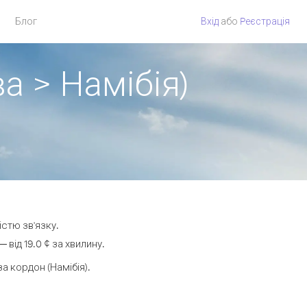
Блог
Вхід
або
Pеєстрація
а > Намібія)
істю зв'язку.
від 19.0 ¢ за хвилину.
 кордон (Намібія).