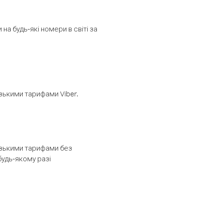
а будь-які номери в світі за
изькими тарифами Viber.
низькими тарифами без
будь-якому разі