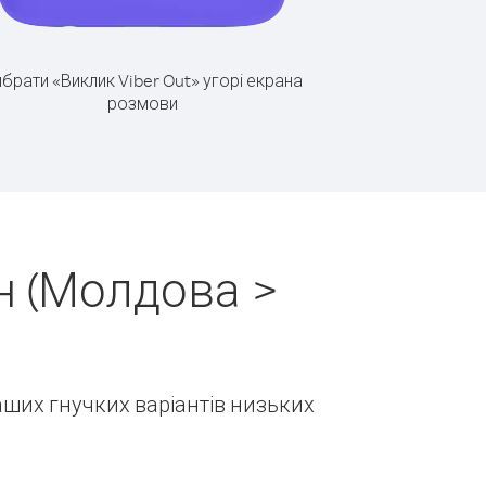
брати «Виклик Viber Out» угорі екрана
розмови
н (Молдова >
наших гнучких варіантів низьких