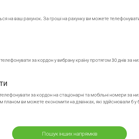
ся на ваш рахунок. За гроші на рахунку ви можете телефонувати н
елефонувати за кордон у вибрану країну протягом 30 днів за н
ти
телефонувати за кордон на стаціонарні та мобільні номери за 
м планом ви можете економити на дзвінках, які здійснювали б у 
Пошук інших напрямків