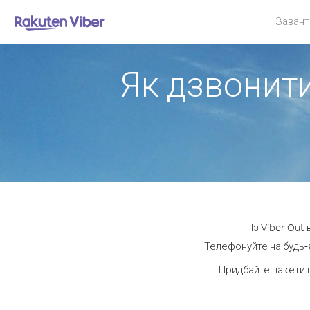
Завант
Як дзвонити
Із Viber Out
Телефонуйте на будь-я
Придбайте пакети 