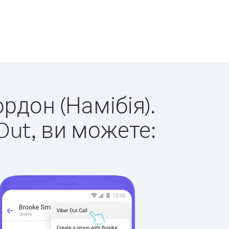
рдон (Намібія).
Out, ви можете: