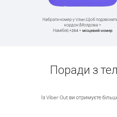
Набрати номер у Viber.
Щоб подзвонити
кордон (Молдова >
Намібія):
+
+
264
місцевий номер
Поради з те
Із Viber Out ви отримуєте біль