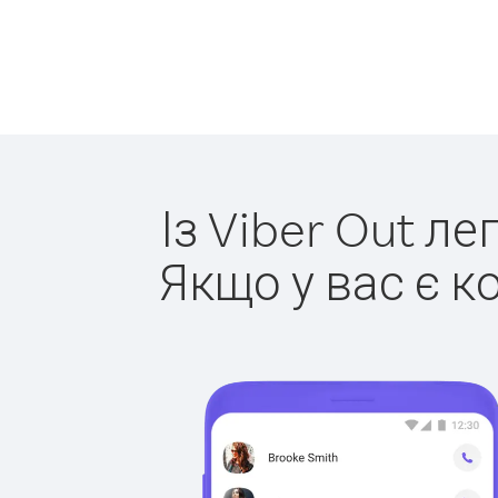
Із Viber Out л
Якщо у вас є к