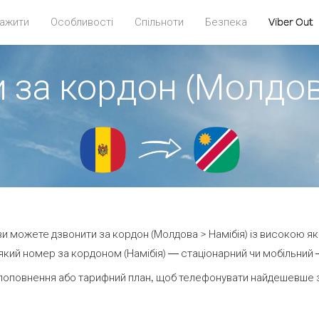
ажити
Особливості
Спільноти
Безпека
Viber Out
 за кордон (Молдов
 ви можете дзвонити за кордон (Молдова > Намібія) із високою як
кий номер за кордоном (Намібія) — стаціонарний чи мобільний — 
поповнення або тарифний план, щоб телефонувати найдешевше за