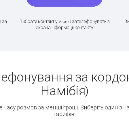
 за
Вибрати контакт у Viber і зателефонувати з
Ви
екрана інформації контакту
лефонування за кордо
Намібія)
ше часу розмов за менші гроші. Виберіть один з 
тарифів: