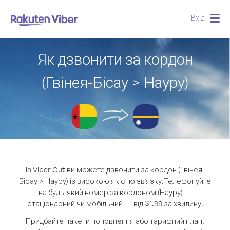
Вхід
Togg
navig
Як дзвонити за кордон
(Гвінея-Бісау > Науру)
Із Viber Out ви можете дзвонити за кордон (Гвінея-
Бісау > Науру) із високою якістю зв'язку.
Телефонуйте
на будь-який номер за кордоном (Науру) —
стаціонарний чи мобільний — від $1.99 за хвилину.
Придбайте пакети поповнення або тарифний план,