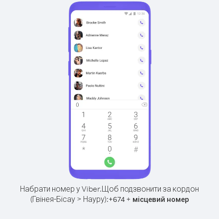
Набрати номер у Viber.
Щоб подзвонити за кордон
(Гвінея-Бісау > Науру):
+
+
674
місцевий номер