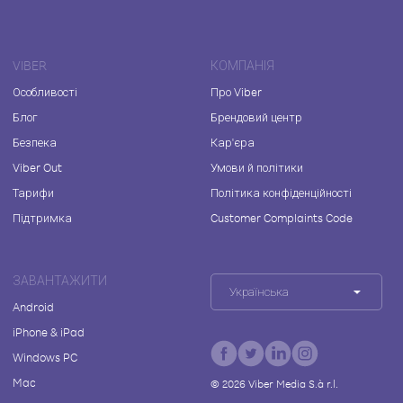
VIBER
КОМПАНІЯ
Особливості
Про Viber
Блог
Брендовий центр
Безпека
Кар'єра
Viber Out
Умови й політики
Тарифи
Політика конфіденційності
Підтримка
Customer Complaints Code
ЗАВАНТАЖИТИ
Українська
Android
iPhone & iPad
Windows PC
Mac
©
2026
Viber Media S.à r.l.