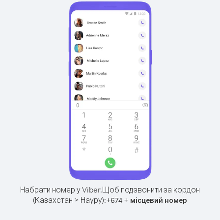
Набрати номер у Viber.
Щоб подзвонити за кордон
(Казахстан > Науру):
+
+
674
місцевий номер