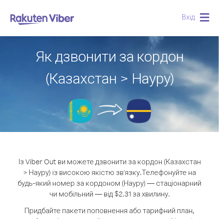
Вхід
Togg
navig
Як дзвонити за кордон
(Казахстан > Науру)
Із Viber Out ви можете дзвонити за кордон (Казахстан
> Науру) із високою якістю зв'язку.
Телефонуйте на
будь-який номер за кордоном (Науру) — стаціонарний
чи мобільний — від $2.31 за хвилину.
Придбайте пакети поповнення або тарифний план,